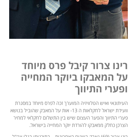
רינו צרור קיבל פרס מיוחד
על המאבקו ביוקר המחייה
ופערי התיווך
העיתונאי ואיש הטלוויזיה המוערך זכה לפרס מיוחד במסגרת
וועידת ישראל לחקלאות ה 13- אות על המאבק שהוביל בנושא
פערי התיווך והפער העצום שיש בין התשלום לחקלאי למחיר
הצרכן כחלק ממאבקו להורדת יוקר המחייה בישראל.
רינו צרור (69) נאבק בשנים האחרונות – בתוכניתו בגלי צה"ל