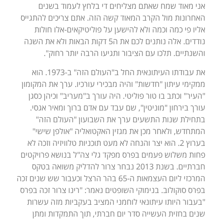
אני מאוד שמח שאתם מצליחים די בלחץ לעמוד בשנים
האחרונות מול הקרב המאוד קשה הזה. אתם צריכים להתגייס
אליו פי כמה וכמה ולא להישען על פוליטיקאים-אלו חולות
נודדים. אלה נותנים לכם את ה5 דקות הבאות ולא את השנה
והשנתיים. תלכו עם הציבור ותגיעו הרבה יותר רחוק".
את עבודתו העיתונאית החל ב"העולם הזה" ב-1973. הוא
ממקימי עיתון "חדשות" והיה מבכירי עורכיו. ערך את המקומון
"העיר" וכתב בו טור פוליטי. היה עורך ב"מעריב" וכיהן כסגן
עורך בירחון "מוניטין", שם עבד עם אדם ברוך ומאיר אגסי.
בתחילת שנות התשעים ערך את השבועון "העולם הזה"
המתחדש, ולאחר מכן את מגזין האקטואליה "אולפן שישי"
בערוץ 2. הוא יצר והנחה לא מעט תוכניות טלוויזיה וזכה לא
פחות משלוש פעמים בפרס מפקד גלי צה"ל בנושא פרויקטים
חברתיים. בשנת 2013 נבחר צרור להדליק משואה בטקס
המרכזי ליום העצמאות ה-65 בהר הרצל וכעבור שש שנים זכה
בפרס סוקולוב. בנימוקי השופטים נאמר: "רינו צרור זכה בפרס
"בעבור היותו עיתונאי לוחמני המציב בעקביות מזה עשרות
שנים בחזית העשייה סדר יום חברתי, תוך התמקדות ומתן