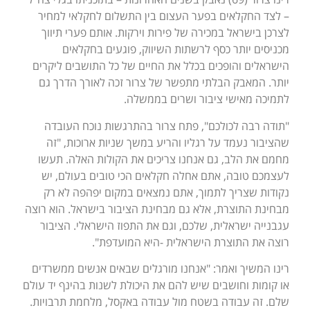
– לצד החקלאים בפער העצום בין התשלום לחקלאי למחיר
לצרכן בישראל במכירה של פירות וירקות. אותם פערי תיווך
מכניסים יותר כסף לרשתות השיווק, פוגעים בחקלאים
הישראלים והופכים בכלל את החיים של כל התושבים ליקרים
יותר. המאבק הבלתי מתפשר של צרור זכה לאורך הדרך גם
לתמיכה מאישי ציבור ושרים בממשלה.
"תודה רבה לכולכם", פתח צרור בהתרגשות נוכח העובדה
שהציבור נעמד על רגליו והריע במשך שניות ארוכות, "זה
מחמם את הלב, גם אנחנו צריכים את הקולות האלה. תעשו
לעצמכם טובה, אתם אחלה חקלאים הכי טובים בעולם, יש
נקודות שצריך לתמוך, אתם נמצאים במקום יפהפה לא רק
מבחינת התוצרת, אלא גם מבחינת הציבור בישראל. הוא רוצה
עגבנייה ישראלית, שלכם, וגם את התפוז הישראלי. הציבור
רוצה את התוצרת הישראלית -היא המועדפת".
רינו המשיך ואמר: "אנחנו מורגלים שבאים אנשים ממשרדים
או קומות וחושבים שיש להם את היכולת לשנות בהינף יד עולם
שלם. זה עבודה בשטח מול עבודה באקסל, מלחמת תרבויות.