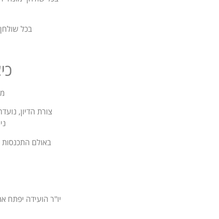
בכל שולחן יזומנו עד 10 משתתפים אשר ישקפו את
כי
מט
צורת הדיון, נועד
ני
באולם התכנסות הו
יו"ר הועידה יפתח א