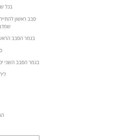
בכל שול
שמדבר.
בגמר הסבב הראשון
ס
בגמר הסבב השני יסכ
ליו
הה