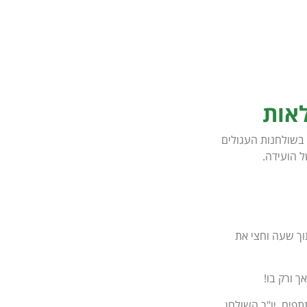
לאות
 בשולחנות העגולים
ל הועידה.
וגמר. הכוונה לסיים תוך שעה וחצי את
ך ורק בו!
פים. יו"ר השולחן