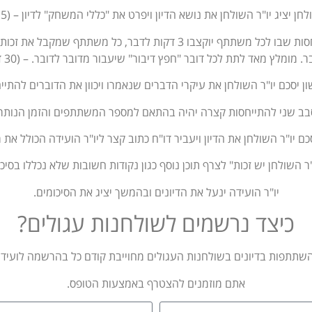
חן יציג יו"ר השולחן את נושא הדיון ויפרט את "כללי המשחק" לדיון – (5 דקות)
סבב ראשון להתייחסות שבו לכל משתתף יוקצבו 3 דקות לדבר, כל משתתף שמ
 מומלץ מאד לתת לכל דובר "חפץ דיבור" שיעבור מדובר לדובר. – (30 דקות)
 יסכם יו"ר השולחן את עיקרי הדברים שנאמרו ויכוון את הדוברים להתיי
בב שני להתייחסות קצרה יהיה בהתאם למספר המשתתפים והזמן הנותר.
ם יו"ר השולחן את הדיון ויעביר דו"ח כתוב קצר ליו"ר הועידה הכולל א
"ר השולחן יש זכות" לצרף תוכן נוסף כגון נקודות חשובות שלא נכללו בסיכו
יו"ר הועידה ינעל את הדיונים ובהמשך יציג את הסיכומים.
כיצד נרשמים לשולחנות עגולים?
שתתפות בדיונים בשולחנות העגולים מחוייבת קודם כל בהרשמה לועידה
אתם מוזמנים להצטרף באמצעות הטופס.