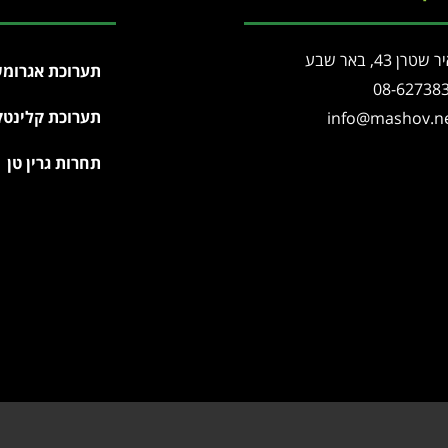
 שטרן 43, באר שבע
תערוכת אגרומש
08-62738
תערוכת קלינטק
info@mashov.n
תחרות גרין טן
תחזוקת אתרים
קידום אתרים