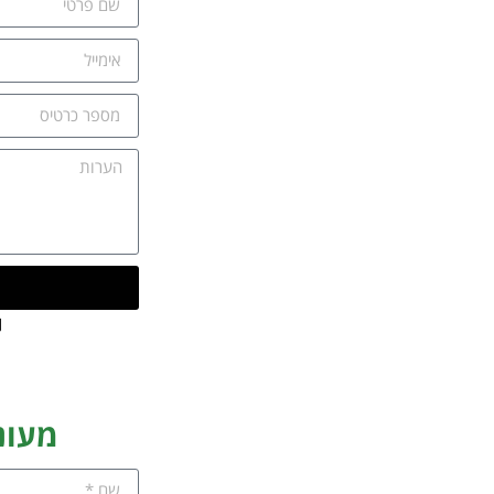
י
מעונ