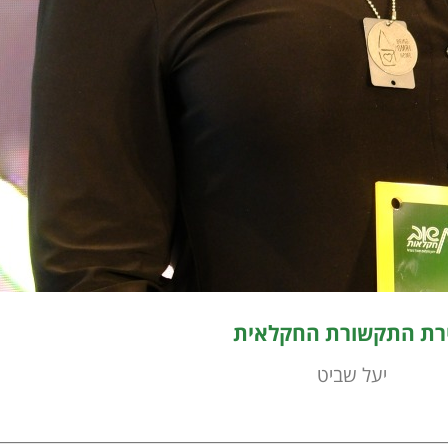
רת התקשורת החקלאית
יעל שביט