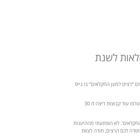
קלאות לשנת
ם “רצים למען החקלאים” בו גייס
עופר יזם מרתונים בינלאומיים, חבר לקבוצת צעירים ישראלים מקליפורניה אליהם הצטרפו עוד קבוצות ריצה מ 30
החקלאים’. לא הופתעתי מההיענות
ודה לכם הרצים, תודה לצוות