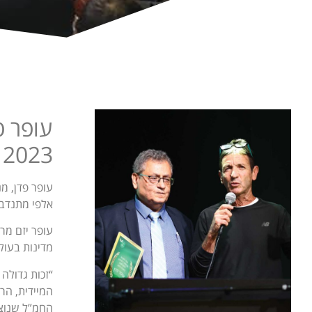
עופר פ
2023
עופר פדן, מ
אלפי מתנדבי
מדינות בעול
“זכות גדולה
המיידית, הר
החמ”ל שנוצר