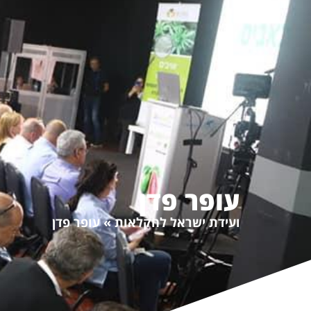
אודות
תוכנית הועידה
הרש
עופר פדן
ועידת ישראל לחקלאות
»
עופר פדן