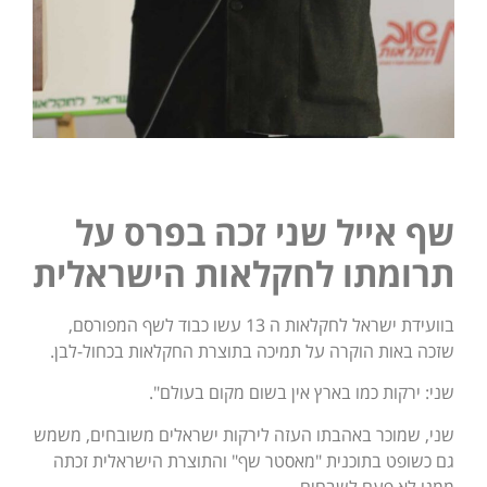
שף אייל שני זכה בפרס על
תרומתו לחקלאות הישראלית
בוועידת ישראל לחקלאות ה 13 עשו כבוד לשף המפורסם,
שזכה באות הוקרה על תמיכה בתוצרת החקלאות בכחול-לבן.
שני: ירקות כמו בארץ אין בשום מקום בעולם".
שני, שמוכר באהבתו העזה לירקות ישראלים משובחים, משמש
גם כשופט בתוכנית "מאסטר שף" והתוצרת הישראלית זכתה
ממנו לא פעם לשבחים.