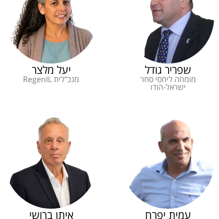
שפריר גודל
יעל מלצר
מומחה ליחסי סחר
מנכ”לית RegenIL
ישראל-הודו
עמית יפרח
איתן ברושי