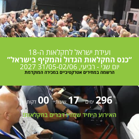
מלון בראון ירושלים
31/05-02/06/2027
הזדרזו
להרשם
ועידת ישראל לחקלאות ה-18
“כנס החקלאות הגדול והמקיף בישראל”
יום שני - רביעי, 31/05-02/06 2027
הרשמה במחירים אטרקטיביים במכירה המוקדמת
00
17
296
ימים
שעות
דקות
האירוע היחיד שמזיז דברים בחקלאות!