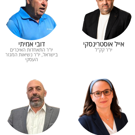
אייל אוסטרינסקי
דובי אמיתי
יו"ר קק"ל
יו"ר התאחדות האיכרים
בישראל, יו"ר נשיאות המגזר
העסקי